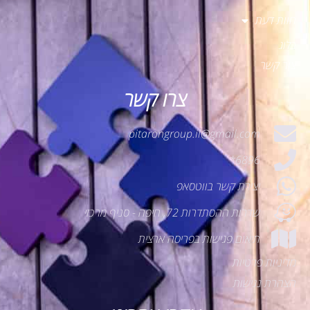
חוות דעת
בלוג
צור קשר
צרו קשר
pitarongroup.il@gmail.com
6896*
יצירת קשר בווטסאפ
שדרות ההסתדרות 72, חיפה - סניף מרכזי
תיאום פגישות בפריסה ארצית
מדיניות פרטיות
הצהרת נגישות