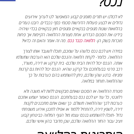
נכס?
לא לכולנו יש תזרים מזומנים קבוע המאפשר לנו לערוך אירועים
גדולים או לבצע פעולות הדורשות סכומי כסף נכבדים. רובנו נעזרים
בהלוואות שונות מגופים בנקאיים ומגופים חוץ בנקאיים בכדי שיהיה
בידינו את הסכום הנדרש. אחת מצורות ההלוואה הקיימות אך פחות
מוכרות בשוק הן-
הלוואה כנגד נכס
. מה זה אומר והאם זה כדאי?
במידה ויש לכם נכס כלשהו על שמכם, תוכלו לשעבד אותו לצורך
ההלוואה. כלומר- לקחת הלוואה והנכס שלכם הוא הערבות שתשלמו
אותה. הנכס יכול להיות הבית שלכם- בית קרקע או דירה, משרד,
רכב פרטי בבעלותכם וכל קרקע שהיא. הנכס יכול להיות גם קרנות
ומניות- ברגע שהן שלכם, ניתן להשתמש בהם כערבות על כך
שההלוואה תוחזר במלואה.
מטרת ההלוואה או הסכום שאתם מבקשים ללוות לא משנה ולא
רלוונטי, כל עוד יש לכם נכס בבעלותכם. הנכס כאמור ישמש אתכם
כערבות לכך שההלוואה תשולם. כך שאם אתם מתכננים לקנות
דירה, לשפץ דירה, להתחיל ללמוד או אפילו לתכנן אירוע משפחתי
גדול -תוכלו להשתמש בנכס עצמו מול הגוף המלווה כביטחון קבוע
ויציב עבור החזר ההלוואה שלכם, שכן מדובר בהון אישי שלכם.